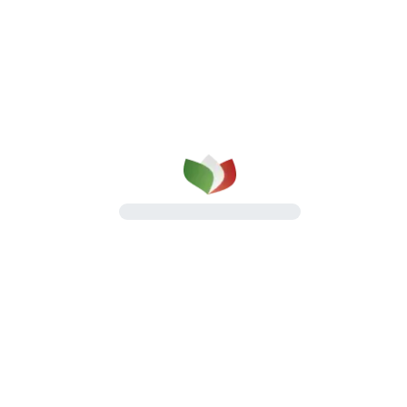
qualità su cui puoi contare
dal 1987
Una gamma completa di prosciutti cotti e
salumi, pensata per il lavoro quotidiano