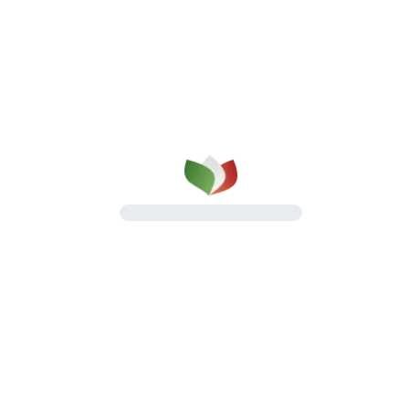
qualità su cui puoi contare
dal 1987
Una gamma completa di prosciutti cotti e
salumi, pensata per il lavoro quotidiano