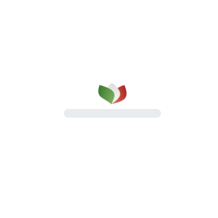
qualità su cui puoi contare
dal 1987
Una gamma completa di prosciutti cotti e
salumi, pensata per il lavoro quotidiano