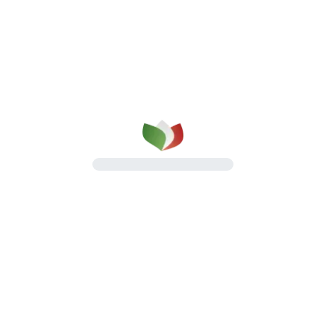
qualità su cui puoi contare
dal 1987
Una gamma completa di prosciutti cotti e
salumi, pensata per il lavoro quotidiano