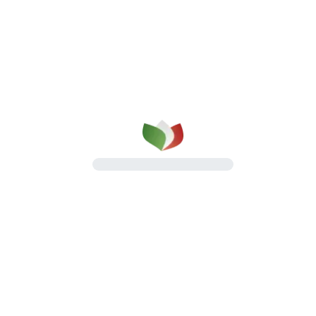
qualità su cui puoi contare
dal 1987
Una gamma completa di prosciutti cotti e
salumi, pensata per il lavoro quotidiano