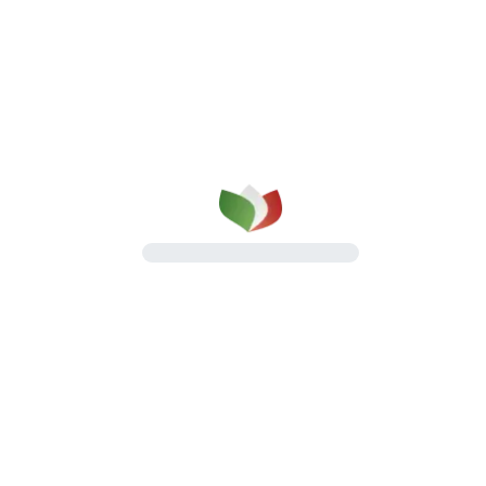
qualità su cui puoi contare
dal 1987
Una gamma completa di prosciutti cotti e
salumi, pensata per il lavoro quotidiano