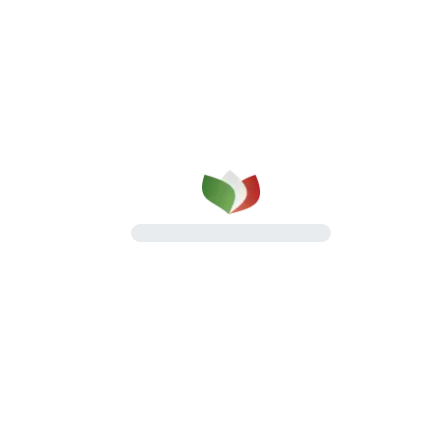
qualità su cui puoi contare
dal 1987
Una gamma completa di prosciutti cotti e
salumi, pensata per il lavoro quotidiano