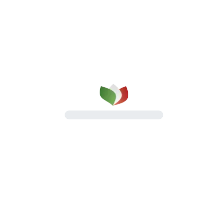
qualità su cui puoi contare
dal 1987
Una gamma completa di prosciutti cotti e
salumi, pensata per il lavoro quotidiano